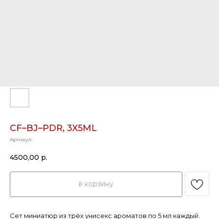
СF–BJ–PDR, 3X5ML
Артикул:
4500,00
р.
в корзину
Сет миниатюр из трёх унисекс ароматов по 5 мл каждый.