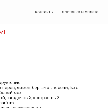
контакты
доставка и оплата
5ML
фруктовые
перец, лимон, бергамот, нероли, Iso e
убовый мох
ый, загадочный, контрастный
parfum
ышен на расстоянии