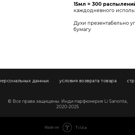
15мл = 300 распылени
каждодневного исполь
Духи презентабельно у
бумагу
персональных данных
условия возврата товара
стр
© Все права защищены. Инди-парфюмерия Li Sanonta,
2020-2025
Tilda
Made on