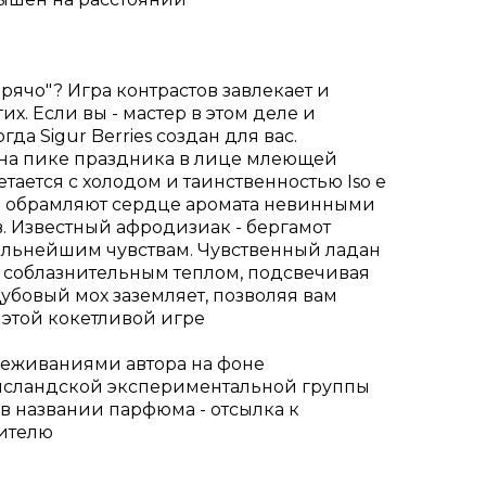
рячо"? Игра контрастов завлекает и
х. Если вы - мастер в этом деле и
да Sigur Berries создан для вас.
на пике праздника в лице млеющей
ается с холодом и таинственностью Iso е
и обрамляют сердце аромата невинными
. Известный афродизиак - бергамот
альнейшим чувствам. Чувственный ладан
о соблазнительным теплом, подсвечивая
убовый мох заземляет, позволяя вам
 этой кокетливой игре
реживаниями автора на фоне
 исландской экспериментальной группы
о в названии парфюма - отсылка к
ителю