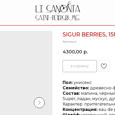
SIGUR BERRIES, 1
Артикул:
4300,00
р.
в корзину
Пол:
унисекс
Семейство:
древесно-
Состав:
малина, чёрный 
Super, ладан, мускус, д
Характер: притягательн
Концентрация:
eau de 
Шлейф:
умеренный, сл