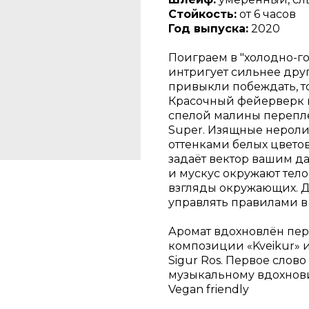
Стойкость:
от 6 часов
Год выпуска:
2020
Поиграем в "холодно-го
интригует сильнее други
привыкли побеждать, тог
Красочный фейерверк 
спелой малины переплет
Super. Изящные нерол
оттенками белых цветов
задаёт вектор вашим д
и мускус окружают тел
взгляды окружающих. Д
управлять правилами в
Аромат вдохновлён пе
композиции «Kveikur»
Sigur Ros. Первое слов
музыкальному вдохнов
Vegan friendly